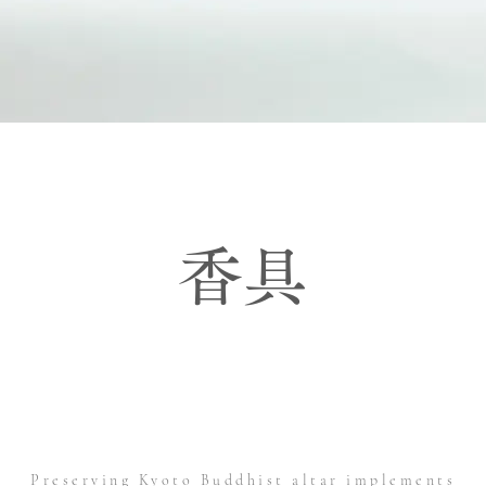
​香具
Preserving Kyoto Buddhist altar implements