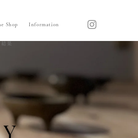
ne Shop
Information
索結果
Y
Y
Y
Y