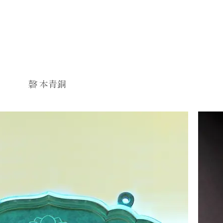
磬 本青銅