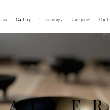
t us
Gallery
Technology
Company
Onli
ブログ
検
GALLER
GALLER
Our Signature
Aesthetic
GALLER
GALLER