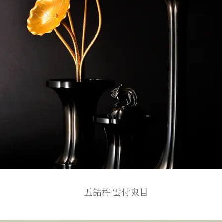
五鈷杵 雲付鬼目