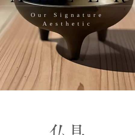
Our Signature
Aesthetic
​仏具