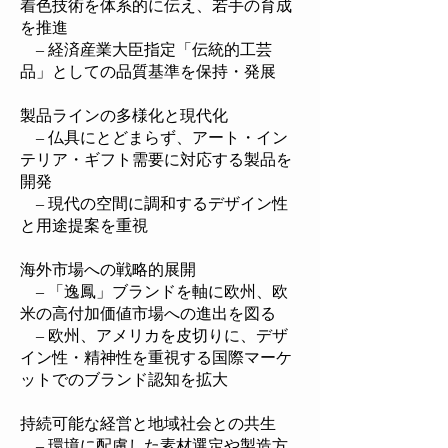
着色技術を体系的に伝え、若手の育成
を推進
– 経済産業大臣指定「伝統的工芸
品」としての品質基準を保持・発展
製品ラインの多様化と現代化
– 仏具にとどまらず、アート・イン
テリア・ギフト需要に対応する製品を
開発
– 現代の空間に調和するデザイン性
と用途提案を重視
海外市場への戦略的展開
– 「逸鳳」ブランドを軸に欧州、欧
米の高付加価値市場への進出を図る
– 欧州、アメリカを皮切りに、デザ
イン性・精神性を重視する国際マーケ
ットでのブランド認知を拡大
持続可能な経営と地域社会との共生
– 環境に配慮した素材選定や製造方