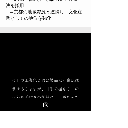
法を採用
– 京都の地域資源と連携し、文化産
業としての地位を強化
GET TO KNOW US
GET TO KNOW US
今日の工業化された製品にも良点は
多々ありますが、「手の温もり」の
伝わる手作りの製品には、異なった
感性が存在します。
​歴史に培われた京仏具には伝統の重
みがあり、また仏教工芸品には、卓