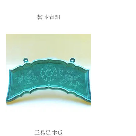
磬 本青銅
三具足 木瓜