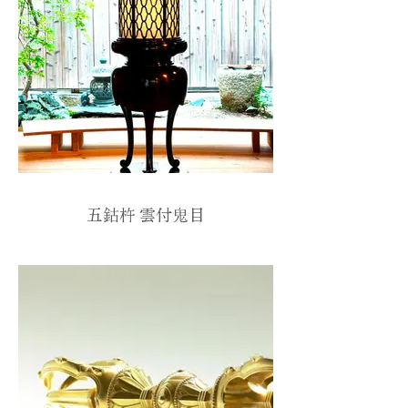
五鈷杵 雲付鬼目