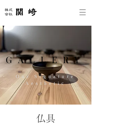
GALLERY
GALLERY
Our Signature
Aesthetic
​仏具